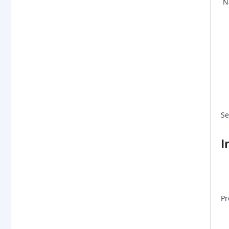
Na
Se
I
Pr