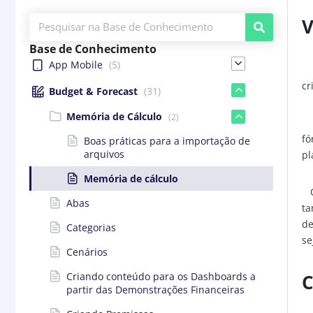
V
Base de Conhecimento
App Mobile
(5)
A 
cr
Budget & Forecast
(31)
Memória de Cálculo
(2)
A 
fó
Boas práticas para a importação de
arquivos
pl
Memória de cálculo
O 
Abas
ta
de
Categorias
se
Cenários
Criando conteúdo para os Dashboards a
C
partir das Demonstrações Financeiras