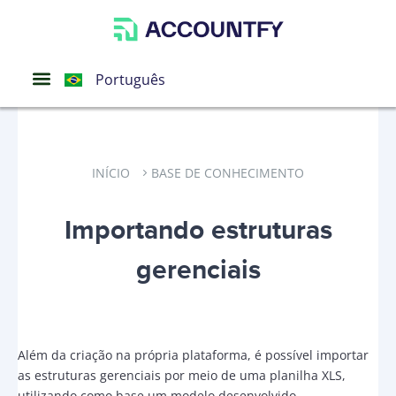
Español
Português
English
INÍCIO
BASE DE CONHECIMENTO
Importando estruturas
gerenciais
Além da criação na própria plataforma, é possível importar
as estruturas gerenciais por meio de uma planilha XLS,
utilizando como base um modelo desenvolvido