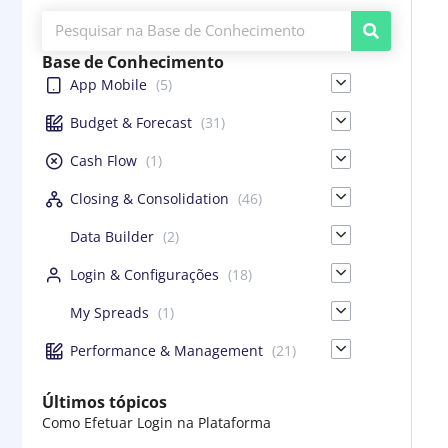
Base de Conhecimento
App Mobile
(5)
Budget & Forecast
(31)
Cash Flow
(1)
Closing & Consolidation
(46)
Data Builder
(2)
Login & Configurações
(18)
My Spreads
(1)
Performance & Management
(21)
Últimos tópicos
Como Efetuar Login na Plataforma