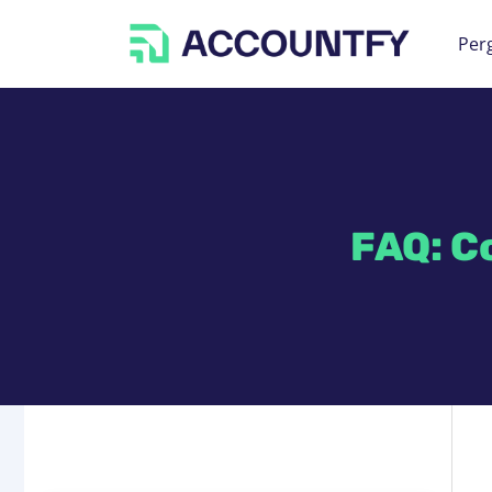
Per
FAQ: C