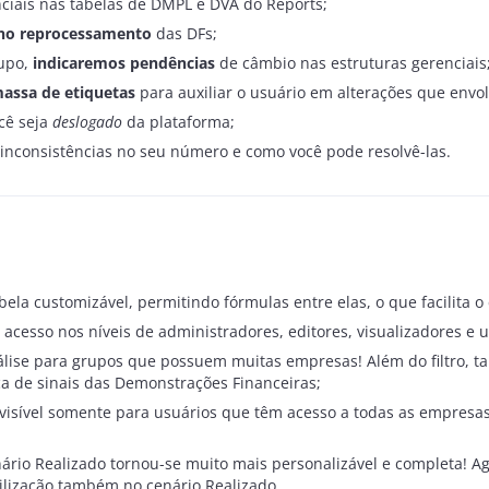
nciais nas tabelas de DMPL e DVA do Reports;
no reprocessamento
das DFs;
upo,
indicaremos pendências
de câmbio nas estruturas gerenciais
assa de etiquetas
para auxiliar o usuário em alterações que env
cê seja
deslogado
da plataforma;
inconsistências no seu número e como você pode resolvê-las.
 customizável, permitindo fórmulas entre elas, o que facilita o 
acesso nos níveis de administradores, editores, visualizadores e u
nálise para grupos que possuem muitas empresas! Além do filtro, ta
a de sinais das Demonstrações Financeiras;
 visível somente para usuários que têm acesso a todas as empresa
ário Realizado tornou-se muito mais personalizável e completa! Ag
ilização também no cenário Realizado.