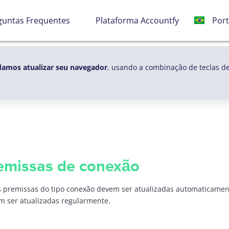
Esp
Por
Engl
guntas Frequentes
Plataforma Accountfy
amos atualizar seu navegador
, usando a combinação de teclas d
remissas de conexão
 premissas do tipo conexão devem ser atualizadas automaticament
m ser atualizadas regularmente.