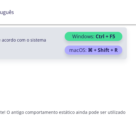
añol
tuguês
ish
Windows:
Ctrl + F5
e acordo com o sistema
macOS:
⌘ + Shift + R
e! O antigo comportamento estático ainda pode ser utilizado