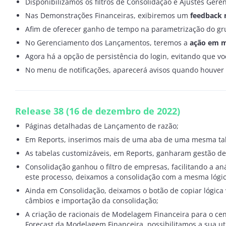
Disponibilizamos os filtros de Consolidação e Ajustes Gere
Nas Demonstrações Financeiras, exibiremos um
feedback 
Afim de oferecer ganho de tempo na parametrização do gr
No Gerenciamento dos Lançamentos, teremos a
ação em m
Agora há a opção de persistência do login, evitando que vo
No menu de notificações, aparecerá avisos quando houver 
Release 38
(16 de dezembro de 2022)
Páginas detalhadas de Lançamento de razão;
Em Reports, inserimos mais de uma aba de uma mesma tabela
As tabelas customizáveis, em Reports, ganharam gestão de 
Consolidação ganhou o filtro de empresas, facilitando a a
este processo, deixamos a consolidação com a mesma lógic
Ainda em Consolidação, deixamos o botão de copiar lógica
câmbios e importação da consolidação;
A criação de racionais de Modelagem Financeira para o cen
Forecast da Modelagem Financeira, possibilitamos a sua ut